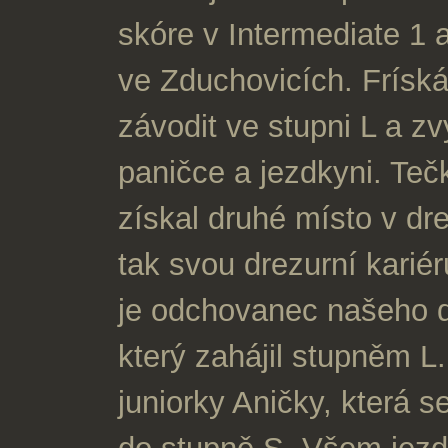
skóre v Intermediate 1 
ve Zduchovicích. Frísk
závodit ve stupni L a z
paničce a jezdkyni. Te
získal druhé místo v dr
tak svou drezurní karié
je odchovanec našeho 
který zahájil stupněm L
juniorky Aničky, která 