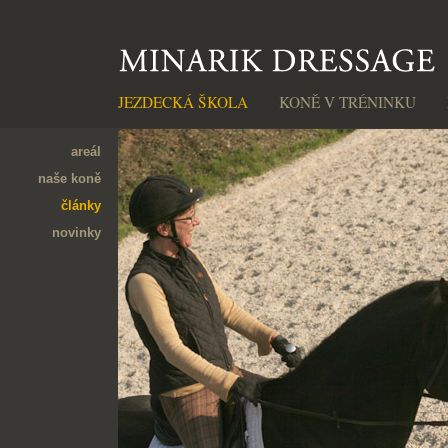
JEZDECKÁ ŠKOLA
KONĚ V TRÉNINKU
areál
naše koně
články
novinky