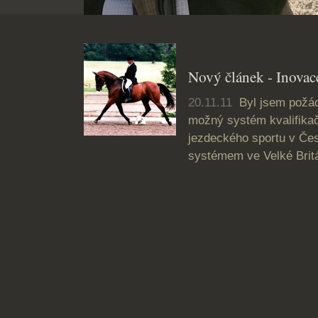
Nový článek - Inovace
20.11.11
Byl jsem požád
možný systém kvalifika
jezdeckého sportu v Čes
systémem ve Velké Britá